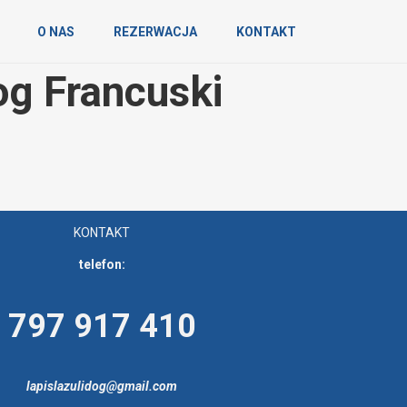
O NAS
REZERWACJA
KONTAKT
og Francuski
KONTAKT
telefon:
797 917 410
lapislazulidog@gmail.com