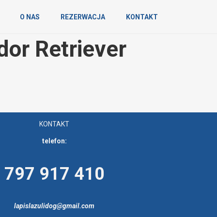
O NAS
REZERWACJA
KONTAKT
dor Retriever
KONTAKT
telefon:
797 917 410
lapislazulidog@gmail.com