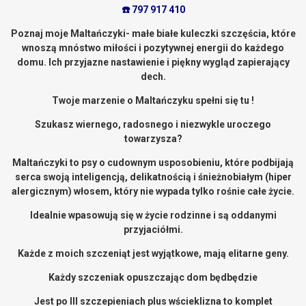
☎️ 797 917 410
Poznaj moje Maltańczyki- małe białe kuleczki szczęścia, które
wnoszą mnóstwo miłości i pozytywnej energii do każdego
domu. Ich przyjazne nastawienie i piękny wygląd zapierający
dech.
Twoje marzenie o Maltańczyku spełni się tu !
Szukasz wiernego, radosnego i niezwykle uroczego
towarzysza?
Maltańczyki to psy o cudownym usposobieniu, które podbijają
serca swoją inteligencją, delikatnością i śnieżnobiałym (hiper
alergicznym) włosem, który nie wypada tylko rośnie całe życie.
Idealnie wpasowują się w życie rodzinne i są oddanymi
przyjaciółmi.
Każde z moich szczeniąt jest wyjątkowe, mają elitarne geny.
Każdy szczeniak opuszczając dom będbędzie
Jest p
o III szczepieniach plus wścieklizna to komplet