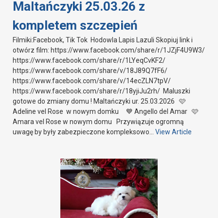
Maltańczyki 25.03.26 z
kompletem szczepień
Filmiki:Facebook, Tik Tok Hodowla Lapis Lazuli Skopiuj link i
otwórz film: https://www.facebook.com/share/r/1JZjF4U9W3/
https://www.facebook.com/share/r/1LYeqCvKF2/
https://www.facebook.com/share/v/18J89Q7fF6/
https://www.facebook.com/share/v/14ecZLN7tpV/
https://www.facebook.com/share/r/18yjiJu2rh/ Maluszki
gotowe do zmiany domu ! Maltańczyki ur. 25.03.2026 🩷
Adeline vel Rose w nowym domku 💙 Angello del Amar 🩷
Amara vel Rose w nowym domu Przywiązuje ogromną
uwagę by były zabezpieczone kompleksowo…
View Article