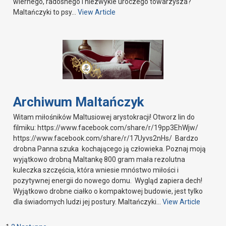
wiernego, radosnego i niezwykle uroczego towarzysza?
Maltańczyki to psy…
View Article
Archiwum Maltańczyk
Witam miłośników Maltusiowej arystokracji! Otworz lin do
filmiku: https://www.facebook.com/share/r/19pp3EhWjw/
https://www.facebook.com/share/r/17Uyvs2nHs/ Bardzo
drobna Panna szuka kochającego ją człowieka. Poznaj moją
wyjątkowo drobną Maltankę 800 gram mała rezolutna
kuleczka szczęścia, która wniesie mnóstwo miłości i
pozytywnej energii do nowego domu. Wygląd zapiera dech!
Wyjątkowo drobne ciałko o kompaktowej budowie, jest tylko
dla świadomych ludzi jej postury. Maltańczyki…
View Article