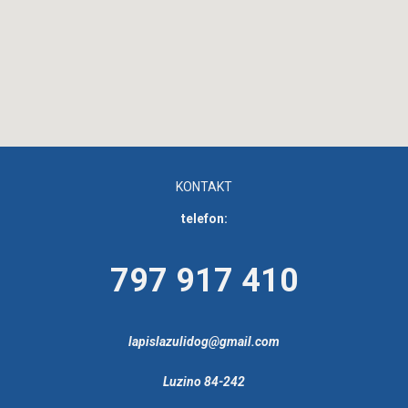
KONTAKT
telefon:
797 917 410
lapislazulidog@gmail.com
Luzino 84-242