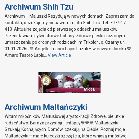
Archiwum Shih Tzu
Archiwum – Maluszki Rezydują w nowych domach. Zapraszam do
kontaktu, oczekujemy niebawem miotu Shih Tzu Tel. 797 917
410 Aktualne zdjęcia od pierwszego oddechu maluszków!
Przedstawiam sylwestrowe bobasy. Zdrowe pieski o czarnym
umaszczeniu po drobnych rodzicach: m.Trikolor , o. Czarny ur.
01.01.2026r. 💙 Angello Tesoro Lapis Lazuli – w nowym domku 💙
Amaro Tesoro Lapis…
View Article
Archiwum Maltańczyki
Witam miłośników Maltusiowej arystokracji! Zdrowe, bielutkie
rodzeństwo. Bardzo przystojni chłopcy💙💙💙 Maltańczyki
Szukają Kochających Domów, czekają na Ciebie! Poznaj moje
Maltańczyki – małe kuleczki szczęścia, które wniosą mnóstwo