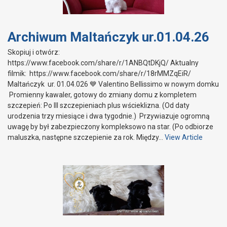
Archiwum Maltańczyk ur.01.04.26
Skopiuj i otwórz:
https://www.facebook.com/share/r/1ANBQtDKjQ/ Aktualny
filmik: https://www.facebook.com/share/r/18rMMZqEiR/
Maltańczyk ur. 01.04.026 💙 Valentino Bellissimo w nowym domku
Promienny kawaler, gotowy do zmiany domu z kompletem
szczepień: Po III szczepieniach plus wścieklizna. (Od daty
urodzenia trzy miesiące i dwa tygodnie.) Przywiazuje ogromną
uwagę by był zabezpieczony kompleksowo na star. (Po odbiorze
maluszka, następne szczepienie za rok. Między…
View Article