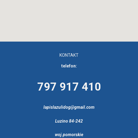
KONTAKT
telefon:
797 917 410
lapislazulidog@gmail.com
Luzino 84-242
woj.pomorskie