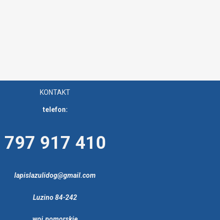
KONTAKT
telefon:
797 917 410
lapislazulidog@gmail.com
Luzino 84-242
woj.pomorskie