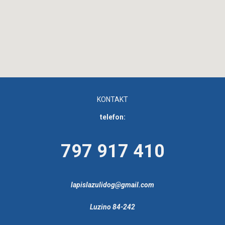
KONTAKT
telefon:
797 917 410
lapislazulidog@gmail.com
Luzino 84-242